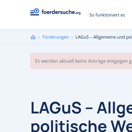
So funktioniert es
Sie
»
Förderungen
»
LAGuS – Allgemeine und pol
sind
hier
Es werden aktuell keine Anträge entgegen
LAGuS – Allg
politische W