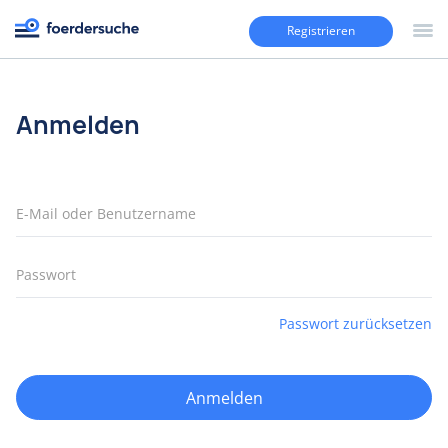
Registrieren
Anmelden
E-
Mail
oder
Passwort
Benutzername
Passwort zurücksetzen
*
*
Anmelden