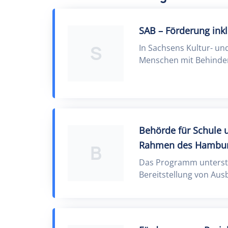
SAB – Förderung ink
S
In Sachsens Kultur- u
Menschen mit Behinderu
Behörde für Schule u
Rahmen des Hambur
B
Das Programm unterstü
Bereitstellung von Ausb