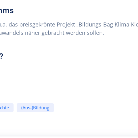
amms
.a. das preisgekrönte Projekt „Bildungs-Bag Klima Kid
awandels näher gebracht werden sollen.
?
chte
(Aus-)Bildung