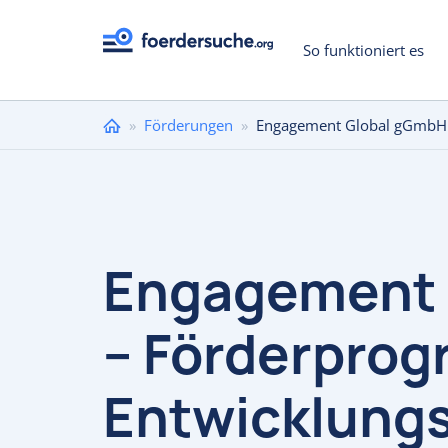
So funktioniert es
Sie
»
Förderungen
»
Engagement Global gGmbH –
sind
hier
Engagement 
– Förderpro
Entwicklungs