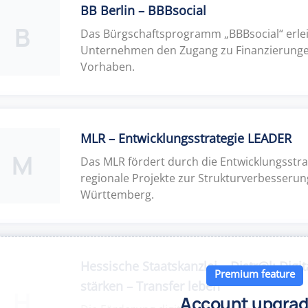
BB Berlin – BBBsocial
B
Das Bürgschaftsprogramm „BBBsocial“ erlei
Unternehmen den Zugang zu Finanzierungen
Vorhaben.
MLR – Entwicklungsstrategie LEADER
M
Das MLR fördert durch die Entwicklungsstr
regionale Projekte zur Strukturverbesserun
Württemberg.
Hessische Staatskanzlei – Distr@l: Digit
Premium feature
stärken – Transfer leben
H
Account upgra