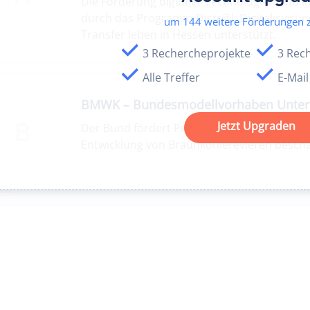
Die Förderung digitaler Technologien und I
durch das Programm Distr@l: Digitalisierun
um
144
weitere Förderungen 
Transfer leben in Hessen unterstützt.
3 Rechercheprojekte
3 Rec
Alle Treffer
E-Mai
BMWK – Bundesmodellvorhaben Unter
B
Jetzt Upgraden
Der Bund fördert Projekte, die sich mit der
Entwicklung von Braunkohlerevieren beschä