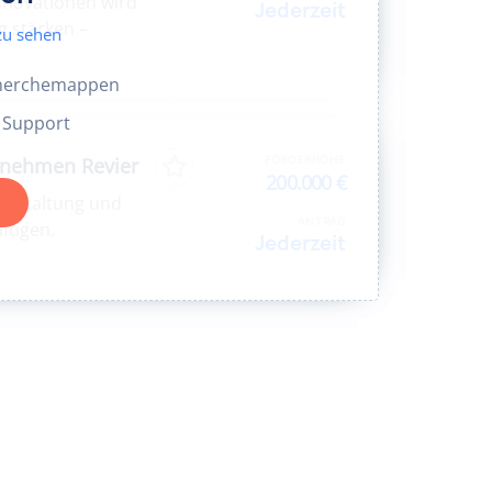
nnovationen wird
Jederzeit
g stärken –
zu sehen
herchemappen
l Support
FÖRDERHÖHE
nehmen Revier
200.000 €
 Gestaltung und
ANTRAG
ftigen.
Jederzeit