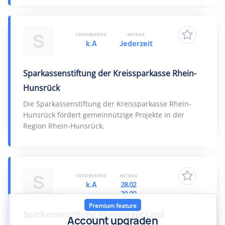
S
FÖRDERHÖHE
ANTRAG
k.A
Jederzeit
Sparkassenstiftung der Kreissparkasse Rhein-
Hunsrück
Die Sparkassenstiftung der Kreissparkasse Rhein-
Hunsrück fördert gemeinnützige Projekte in der
Region Rhein-Hunsrück.
S
FÖRDERHÖHE
ANTRAG
k.A
28.02
30.09
Premium feature
Sparkassenstiftung Altenburger Land
Account upgraden