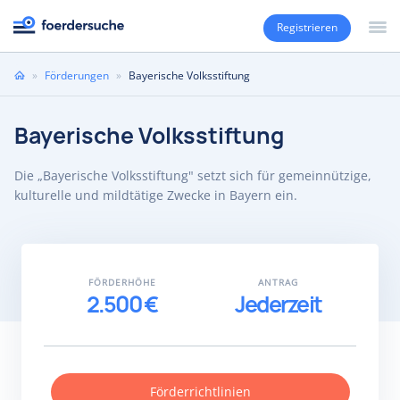
Registrieren
Sie
»
Förderungen
»
Bayerische Volksstiftung
sind
hier
Bayerische Volksstiftung
Die „Bayerische Volksstiftung" setzt sich für gemeinnützige,
kulturelle und mildtätige Zwecke in Bayern ein.
FÖRDERHÖHE
ANTRAG
2.500 €
Jederzeit
Förderrichtlinien