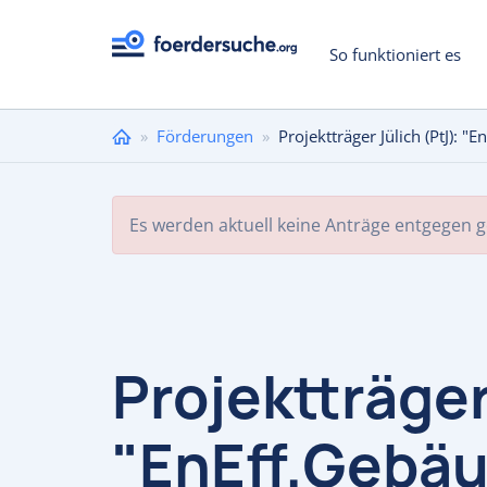
So funktioniert es
Sie
»
Förderungen
»
Projektträger Jülich (PtJ)
sind
hier
Es werden aktuell keine Anträge entgegen
Projektträger
"EnEff.Gebäu