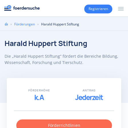
Registrieren
Sie
»
Förderungen
»
Harald Huppert Stiftung
sind
hier
Harald Huppert Stiftung
Die „Harald Huppert Stiftung“ fördert die Bereiche Bildung,
Wissenschaft, Forschung und Tierschutz.
FÖRDERHÖHE
ANTRAG
k.A
Jederzeit
Förderrichtlinien