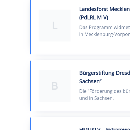
Landesforst Mecklen
(PdLRL M-V)
L
Das Programm widmet s
in Mecklenburg-Vorp
Bürgerstiftung Dres
Sachsen“
B
Die "Förderung des bür
und in Sachsen.
HMUKLV – Extremwett