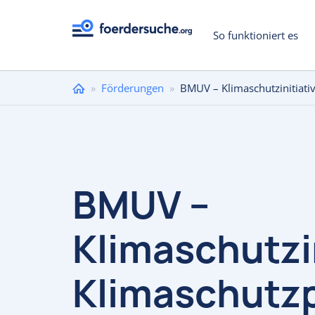
So funktioniert es
Sie
»
Förderungen
»
BMUV – Klimaschutzinitiati
sind
hier
BMUV –
Klimaschutzin
Klimaschutzp