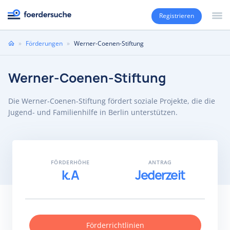
Registrieren
Sie
»
Förderungen
»
Werner-Coenen-Stiftung
sind
hier
Werner-Coenen-Stiftung
Die Werner-Coenen-Stiftung fördert soziale Projekte, die die
Jugend- und Familienhilfe in Berlin unterstützen.
FÖRDERHÖHE
ANTRAG
k.A
Jederzeit
Förderrichtlinien