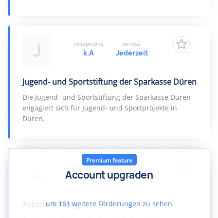
J
FÖRDERHÖHE
ANTRAG
k.A
Jederzeit
Jugend- und Sportstiftung der Sparkasse Düren
Die Jugend- und Sportstiftung der Sparkasse Düren
engagiert sich für Jugend- und Sportprojekte in
Düren.
Premium feature
A
FÖRDERHÖHE
ANTRAG
Account upgraden
k.A
Jederzeit
um
161
weitere Förderungen zu sehen
Astoria-Stiftung