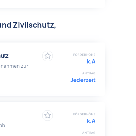
und Zivilschutz,
utz
FÖRDERHÖHE
k.A
ßnahmen zur
ANTRAG
Jederzeit
FÖRDERHÖHE
k.A
tab
ANTRAG