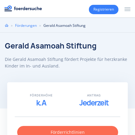
Registrieren
Sie
»
Förderungen
»
Gerald Asamoah Stiftung
sind
hier
Gerald Asamoah Stiftung
Die Gerald Asamoah Stiftung fördert Projekte für herzkranke
Kinder im In- und Ausland.
FÖRDERHÖHE
ANTRAG
k.A
Jederzeit
Förderrichtlinien