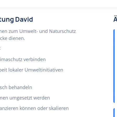
ftung David
Ä
hmen zum Umwelt- und Naturschutz
ecke dienen.
:
limaschutz verbinden
beit lokaler Umweltinitiativen
isch behandeln
hmen umgesetzt werden
inanzieren können oder skalieren