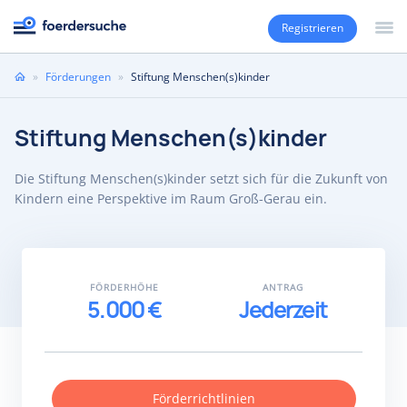
Registrieren
Sie
»
Förderungen
»
Stiftung Menschen(s)kinder
sind
hier
Stiftung Menschen(s)kinder
Die Stiftung Menschen(s)kinder setzt sich für die Zukunft von
Kindern eine Perspektive im Raum Groß-Gerau ein.
FÖRDERHÖHE
ANTRAG
5.000 €
Jederzeit
Förderrichtlinien