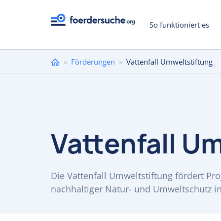
So funktioniert es
Sie
»
Förderungen
»
Vattenfall Umweltstiftung
sind
hier
Vattenfall U
Die Vattenfall Umweltstiftung fördert P
nachhaltiger Natur- und Umweltschutz i