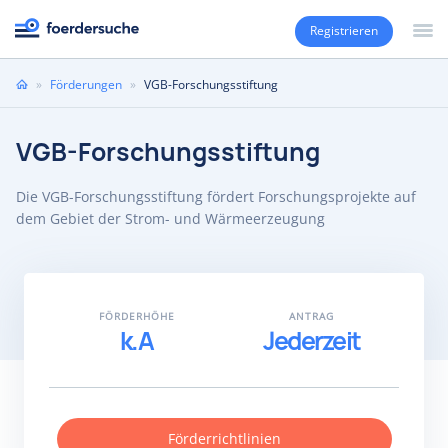
Registrieren
Sie
»
Förderungen
»
VGB-Forschungsstiftung
sind
hier
VGB-Forschungsstiftung
Die VGB-Forschungsstiftung fördert Forschungsprojekte auf
dem Gebiet der Strom- und Wärmeerzeugung
FÖRDERHÖHE
ANTRAG
k.A
Jederzeit
Förderrichtlinien