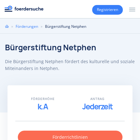
Registrieren
Sie
»
Förderungen
»
Bürgerstiftung Netphen
sind
hier
Bürgerstiftung Netphen
Die Bürgerstiftung Netphen fördert des kulturelle und soziale
Miteinanders in Netphen.
FÖRDERHÖHE
ANTRAG
k.A
Jederzeit
Förderrichtlinien