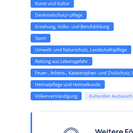
Kunst und Kultur
Denkmalschutz/-pflege
Erziehung, Volks- und Berufsbildung
Sport
Umwelt- und Naturschutz, Landschaftspflege
Rettung aus Lebensgefahr
Feuer-, Arbeits-, Katastrophen- und Zivilschutz,
Heimatpflege und Heimatkunde
Völkerverständigung
Kultureller Austausch
Weitere F