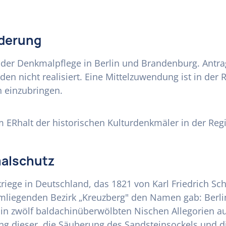
rderung
 der Denkmalpflege in Berlin und Brandenburg. Antra
en nicht realisiert. Eine Mittelzuwendung ist in der
n einzubringen.
m ERhalt der historischen Kulturdenkmäler in der Regi
malschutz
riege in Deutschland, das 1821 von Karl Friedrich Sc
mliegenden Bezirk „Kreuzberg" den Namen gab: Berlin
gt in zwölf baldachinüberwölbten Nischen Allegorien au
rung dieser, die Säuberung des Sandsteinsockels und 