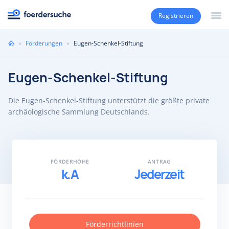
Registrieren
Sie
»
Förderungen
»
Eugen-Schenkel-Stiftung
sind
hier
Eugen-Schenkel-Stiftung
Die Eugen-Schenkel-Stiftung unterstützt die größte private
archäologische Sammlung Deutschlands.
FÖRDERHÖHE
ANTRAG
k.A
Jederzeit
Förderrichtlinien