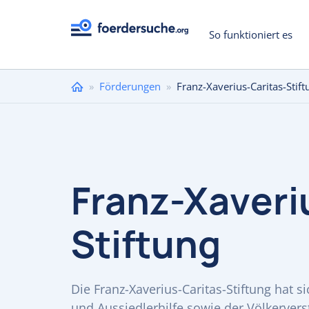
So funktioniert es
Sie
»
Förderungen
»
Franz-Xaverius-Caritas-Stift
sind
hier
Franz-Xaveri
Stiftung
Die Franz-Xaverius-Caritas-Stiftung hat s
und Aussiedlerhilfe sowie der Völkerver