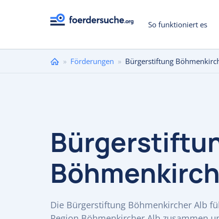
So funktioniert es
Sie
»
Förderungen
»
Bürgerstiftung Böhmenkirch
sind
hier
Bürgerstiftu
Böhmenkirch
Die Bürgerstiftung Böhmenkircher Alb fü
Region Böhmenkircher Alb zusammen und