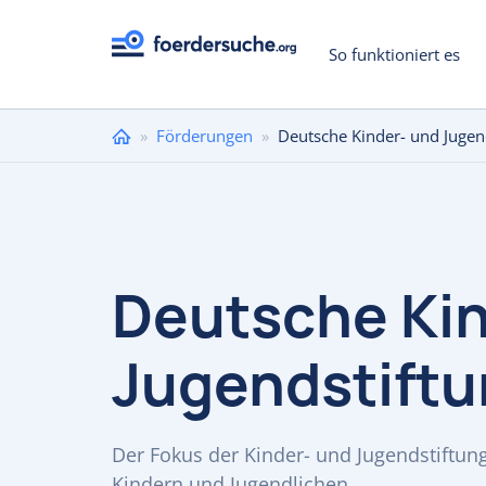
So funktioniert es
Sie
»
Förderungen
»
Deutsche Kinder- und Jugen
sind
hier
Deutsche Kin
Jugendstift
Der Fokus der Kinder- und Jugendstiftung
Kindern und Jugendlichen.