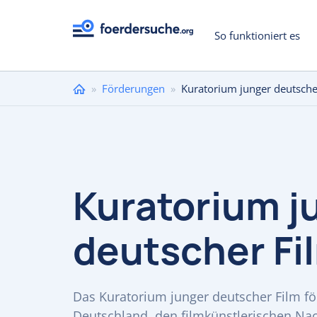
So funktioniert es
Sie
»
Förderungen
»
Kuratorium junger deutsche
sind
hier
Kuratorium j
deutscher Fi
Das Kuratorium junger deutscher Film fö
Deutschland, den filmkünstlerischen Na