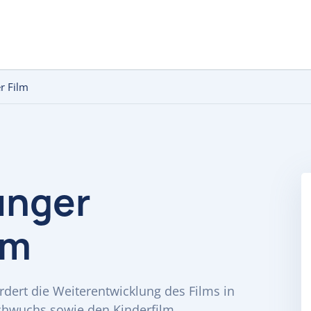
r Film
unger
lm
rdert die Weiterentwicklung des Films in
chwuchs sowie den Kinderfilm.