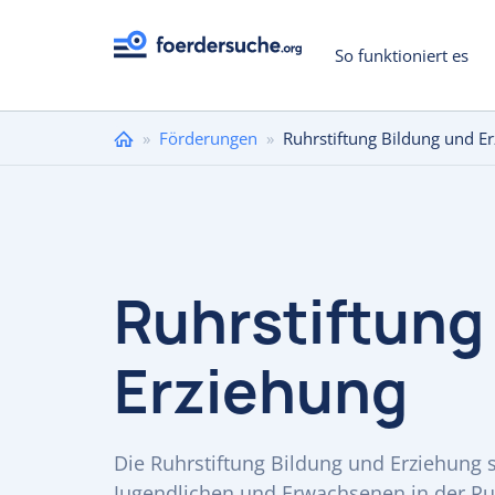
So funktioniert es
Sie
»
Förderungen
»
Ruhrstiftung Bildung und E
sind
hier
Ruhrstiftung
Erziehung
Die Ruhrstiftung Bildung und Erziehung s
Jugendlichen und Erwachsenen in der Ru