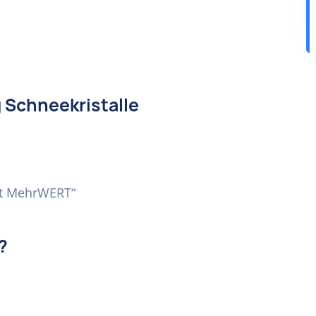
g Schneekristalle
ist MehrWERT“
?