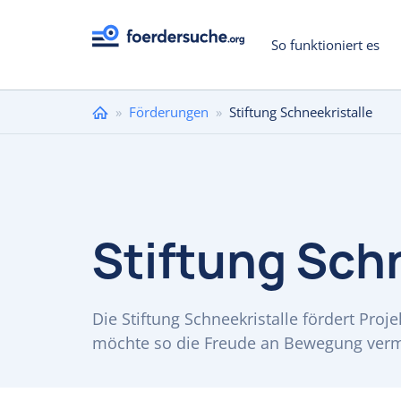
So funktioniert es
Sie
»
Förderungen
»
Stiftung Schneekristalle
sind
hier
Stiftung Sch
Die Stiftung Schneekristalle fördert Pro
möchte so die Freude an Bewegung vermi