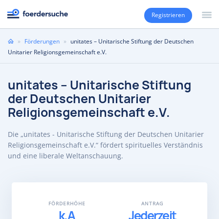
Registrieren
Sie
»
Förderungen
»
unitates – Unitarische Stiftung der Deutschen
sind
Unitarier Religionsgemeinschaft e.V.
hier
unitates – Unitarische Stiftung
der Deutschen Unitarier
Religionsgemeinschaft e.V.
Die „unitates - Unitarische Stiftung der Deutschen Unitarier
Religionsgemeinschaft e.V.“ fördert spirituelles Verständnis
und eine liberale Weltanschauung.
FÖRDERHÖHE
ANTRAG
k.A
Jederzeit