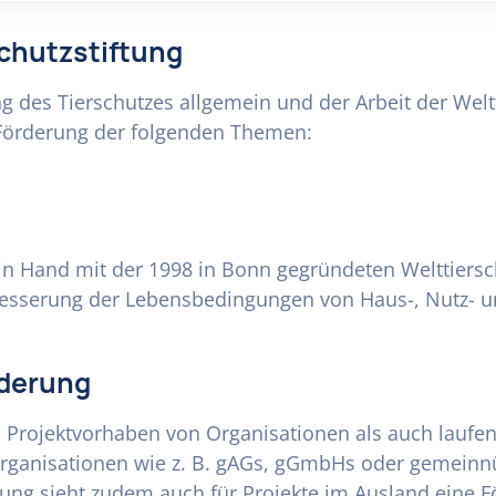
schutzstiftung
rung des Tierschutzes allgemein und der Arbeit der Wel
e Förderung der folgenden Themen:
 in Hand mit der 1998 in Bonn gegründeten Welttiersch
besserung der Lebensbedingungen von Haus-, Nutz- u
rderung
hl Projektvorhaben von Organisationen als auch laufe
rganisationen wie z. B. gAGs, gGmbHs oder gemeinnü
tung sieht zudem auch für Projekte im Ausland eine F