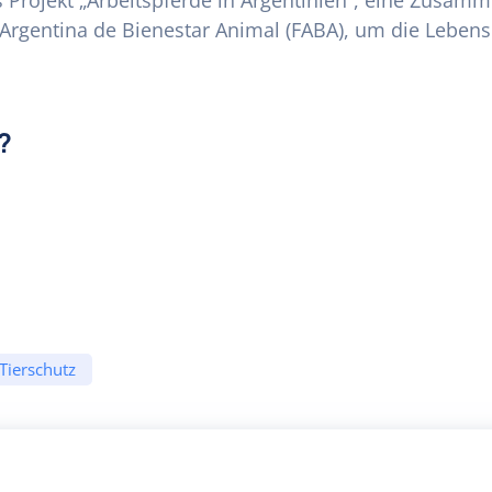
as Projekt „Arbeitspferde in Argentinien“, eine Zusamm
 Argentina de Bienestar Animal (FABA), um die Leben
?
Tierschutz