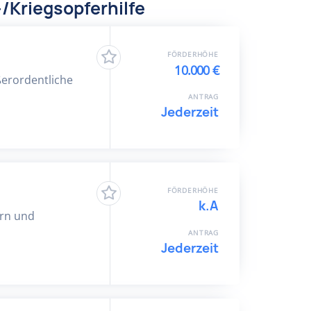
/Kriegsopferhilfe
FÖRDERHÖHE
10.000 €
ßerordentliche
ANTRAG
Jederzeit
FÖRDERHÖHE
k.A
ern und
ANTRAG
Jederzeit