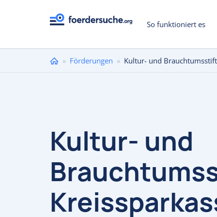
So funktioniert es
Sie
»
Förderungen
»
Kultur- und Brauchtumsstif
sind
hier
Kultur- und
Brauchtumsst
Kreissparkas