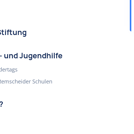
Stiftung
- und Jugendhilfe
dertags
Remscheider Schulen
?