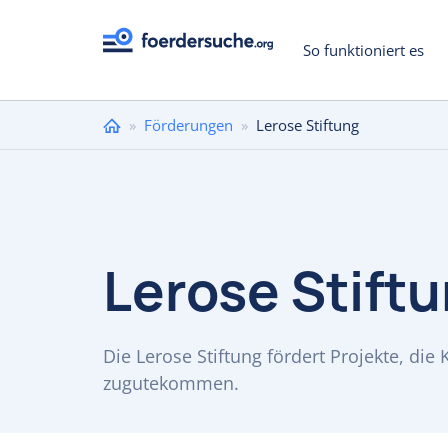
So funktioniert es
Sie
»
Förderungen
»
Lerose Stiftung
sind
hier
Lerose Stift
Die Lerose Stiftung fördert Projekte, di
zugutekommen.