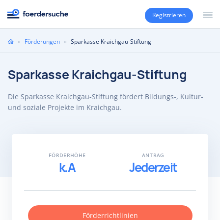
Registrieren
Sie
»
Förderungen
»
Sparkasse Kraichgau-Stiftung
sind
hier
Sparkasse Kraichgau-Stiftung
Die Sparkasse Kraichgau-Stiftung fördert Bildungs-, Kultur-
und soziale Projekte im Kraichgau.
FÖRDERHÖHE
ANTRAG
k.A
Jederzeit
Förderrichtlinien