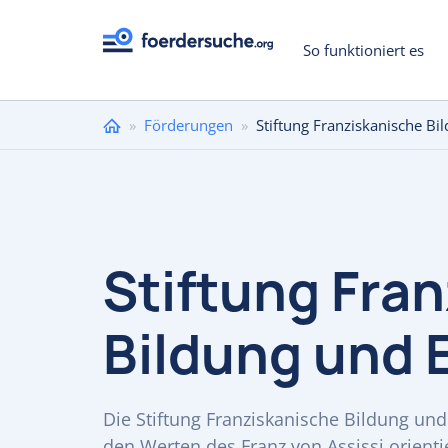
So funktioniert es
Sie
»
Förderungen
»
Stiftung Franziskanische Bi
sind
hier
Stiftung Fra
Bildung und 
Die Stiftung Franziskanische Bildung und
den Werten des Franz von Assissi orientie