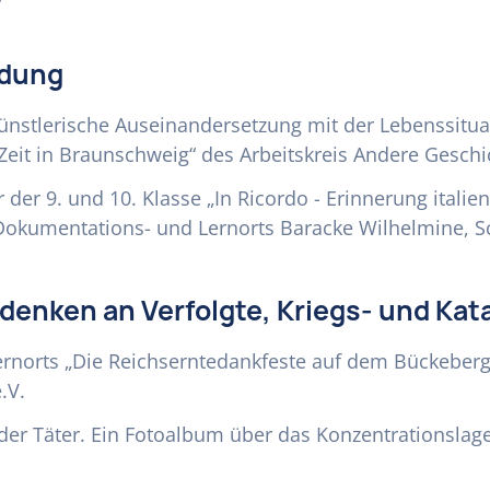
ldung
nstlerische Auseinandersetzung mit der Lebenssitua
Zeit in Braunschweig“ des Arbeitskreis Andere Gesch
r der 9. und 10. Klasse „In Ricordo - Erinnerung ital
s Dokumentations- und Lernorts Baracke Wilhelmine,
denken an Verfolgte, Kriegs- und Ka
rnorts „Die Reichserntedankfeste auf dem Bückeberg
.V.
er Täter. Ein Fotoalbum über das Konzentrationslag