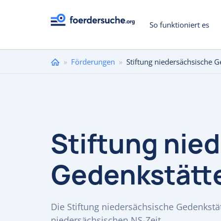
So funktioniert es
Sie
»
Förderungen
»
Stiftung niedersächsische 
sind
hier
Stiftung nie
Gedenkstätt
Die Stiftung niedersächsische Gedenkstä
niedersächsischen NS-Zeit.