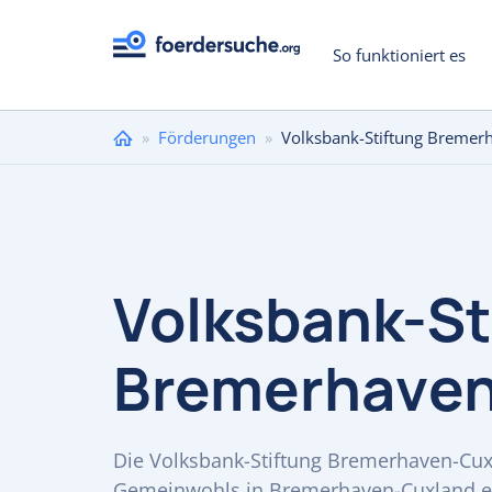
So funktioniert es
Sie
»
Förderungen
»
Volksbank-Stiftung Bremer
sind
hier
Volksbank-St
Bremerhaven
Die Volksbank-Stiftung Bremerhaven-Cuxl
Gemeinwohls in Bremerhaven-Cuxland e