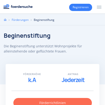
Registrieren
Sie
»
Förderungen
»
Beginenstiftung
sind
hier
Beginenstiftung
Die Beginenstiftung unterstützt Wohnprojekte für
alleinstehende oder geflüchtete Frauen.
FÖRDERHÖHE
ANTRAG
k.A
Jederzeit
Förderrichtlinien