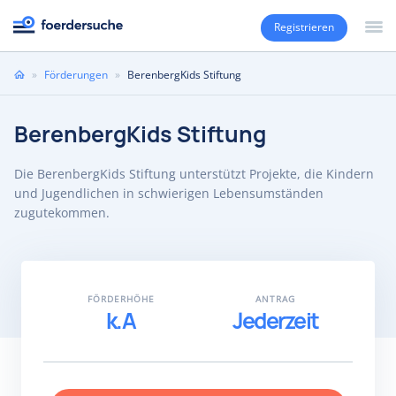
Registrieren
Sie
»
Förderungen
»
BerenbergKids Stiftung
sind
hier
BerenbergKids Stiftung
Die BerenbergKids Stiftung unterstützt Projekte, die Kindern
und Jugendlichen in schwierigen Lebensumständen
zugutekommen.
FÖRDERHÖHE
ANTRAG
k.A
Jederzeit