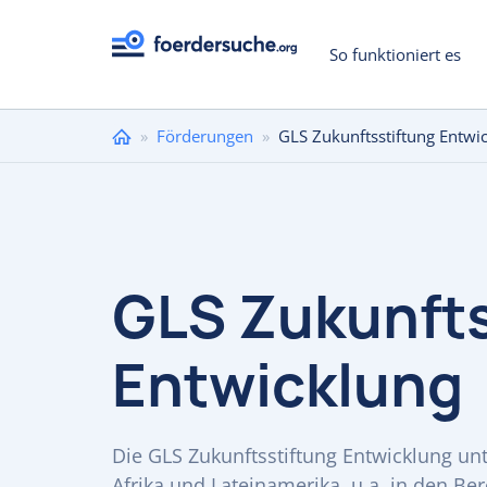
So funktioniert es
Sie
»
Förderungen
»
GLS Zukunftsstiftung Entwi
sind
hier
GLS Zukunfts
Entwicklung
Die GLS Zukunftsstiftung Entwicklung un
Afrika und Lateinamerika, u.a. in den Be