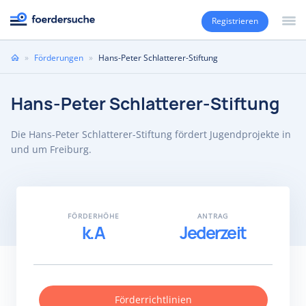
Registrieren
Sie
»
Förderungen
»
Hans-Peter Schlatterer-Stiftung
sind
hier
Hans-Peter Schlatterer-Stiftung
Die Hans-Peter Schlatterer-Stiftung fördert Jugendprojekte in
und um Freiburg.
FÖRDERHÖHE
ANTRAG
k.A
Jederzeit
Förderrichtlinien