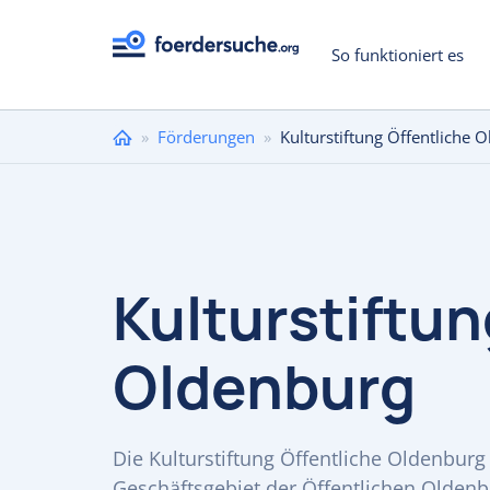
So funktioniert es
Sie
»
Förderungen
»
Kulturstiftung Öffentliche 
sind
hier
Kulturstiftun
Oldenburg
Die Kulturstiftung Öffentliche Oldenburg
Geschäftsgebiet der Öffentlichen Oldenb