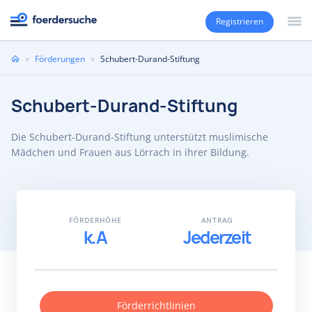
Registrieren
Sie
»
Förderungen
»
Schubert-Durand-Stiftung
sind
hier
Schubert-Durand-Stiftung
Die Schubert-Durand-Stiftung unterstützt muslimische
Mädchen und Frauen aus Lörrach in ihrer Bildung.
FÖRDERHÖHE
ANTRAG
k.A
Jederzeit
Förderrichtlinien