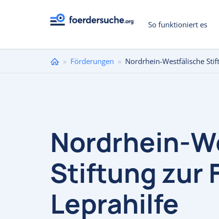
So funktioniert es
Sie
»
Förderungen
»
Nordrhein-Westfälische Stif
sind
hier
Nordrhein-We
Stiftung zur
Leprahilfe