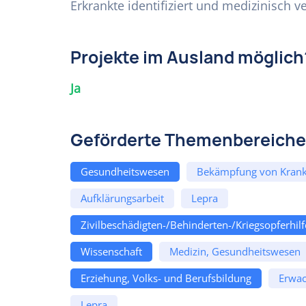
Erkrankte identifiziert und medizinisch ve
Projekte im Ausland möglich
Ja
Geförderte Themenbereiche
Gesundheitswesen
Bekämpfung von Krank
Aufklärungsarbeit
Lepra
Zivilbeschädigten-/Behinderten-/Kriegsopferhilf
Wissenschaft
Medizin, Gesundheitswesen
Erziehung, Volks- und Berufsbildung
Erwac
Lepra