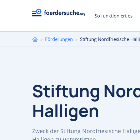
So funktioniert es
Sie
»
Förderungen
»
Stiftung Nordfriesische Hall
sind
hier
Stiftung Nor
Halligen
Zweck der Stiftung Nordfriesische Hallig
Halligen zu unterstützen.