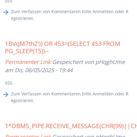
555
Zum Verfassen von Kommentaren bitte
Anmelden
oder
R
egistrieren
.
1BVqM7th2')) OR 453=(SELECT 453 FROM
PG_SLEEP(15))--
Permanenter Link
Gespeichert von
pHqghUme
am Do, 06/05/2025 - 19:44
555
Zum Verfassen von Kommentaren bitte
Anmelden
oder
R
egistrieren
.
1*DBMS_PIPE.RECEIVE_MESSAGE(CHR(99)||CHR
Permanenter Link
Gespeichert von
pHqghUme