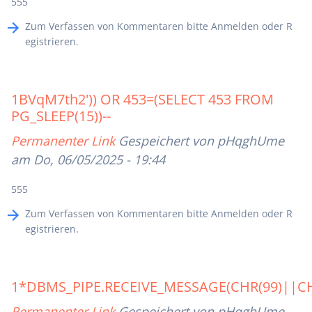
555
Zum Verfassen von Kommentaren bitte
Anmelden
oder
R
egistrieren
.
1BVqM7th2')) OR 453=(SELECT 453 FROM
PG_SLEEP(15))--
Permanenter Link
Gespeichert von
pHqghUme
am Do, 06/05/2025 - 19:44
555
Zum Verfassen von Kommentaren bitte
Anmelden
oder
R
egistrieren
.
1*DBMS_PIPE.RECEIVE_MESSAGE(CHR(99)||CHR
Permanenter Link
Gespeichert von
pHqghUme