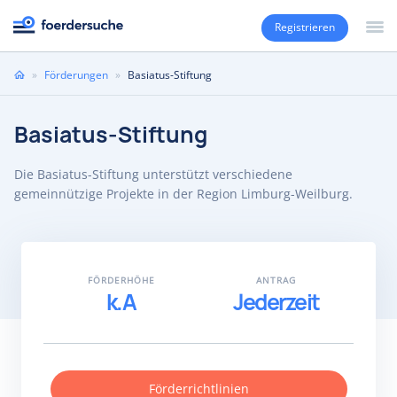
Registrieren
Sie
»
Förderungen
»
Basiatus-Stiftung
sind
hier
Basiatus-Stiftung
Die Basiatus-Stiftung unterstützt verschiedene
gemeinnützige Projekte in der Region Limburg-Weilburg.
FÖRDERHÖHE
ANTRAG
k.A
Jederzeit
Förderrichtlinien