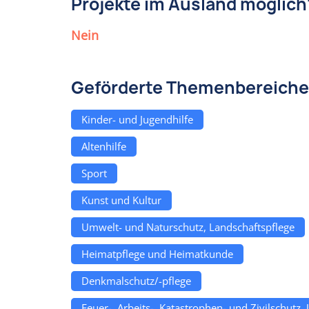
Projekte im Ausland möglich
Nein
Geförderte Themenbereiche
Kinder- und Jugendhilfe
Altenhilfe
Sport
Kunst und Kultur
Umwelt- und Naturschutz, Landschaftspflege
Heimatpflege und Heimatkunde
Denkmalschutz/-pflege
Feuer-, Arbeits-, Katastrophen- und Zivilschutz,