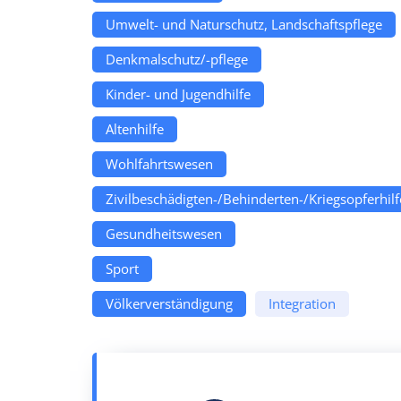
Umwelt- und Naturschutz, Landschaftspflege
Denkmalschutz/-pflege
Kinder- und Jugendhilfe
Altenhilfe
Wohlfahrtswesen
Zivilbeschädigten-/Behinderten-/Kriegsopferhilf
Gesundheitswesen
Sport
Völkerverständigung
Integration