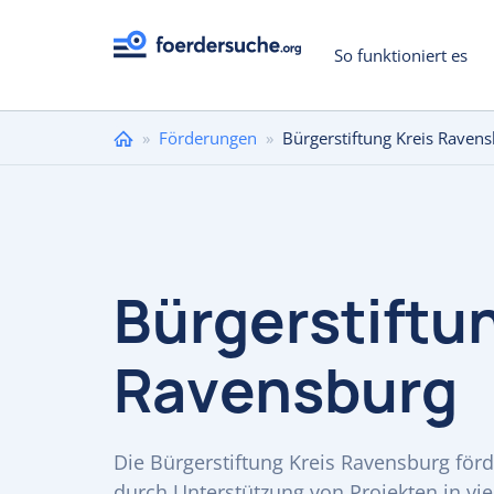
So funktioniert es
Sie
»
Förderungen
»
Bürgerstiftung Kreis Raven
sind
hier
Bürgerstiftu
Ravensburg
Die Bürgerstiftung Kreis Ravensburg för
durch Unterstützung von Projekten in vie