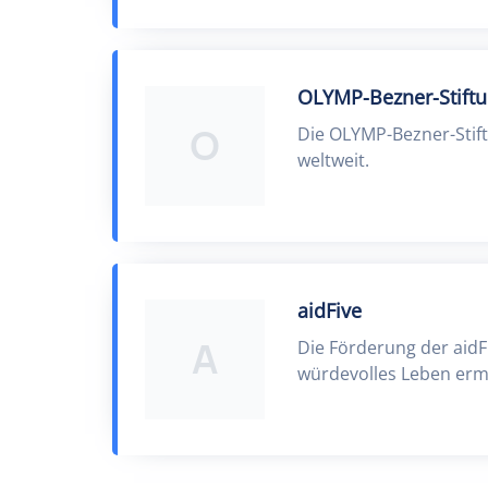
OLYMP-Bezner-Stift
O
Die OLYMP-Bezner-Stift
weltweit.
aidFive
A
Die Förderung der aidFi
würdevolles Leben ermö